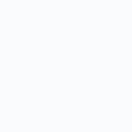
Fortsæt
til
indhold
PRISER ERHVERV
Hvert projekt er forskelligt, og derfor tilbyder jeg
skræddersyede løsninger, der passer til netop
dine behov. Her er et overblik over mine
standardpakker til erhverv. Alle priser er