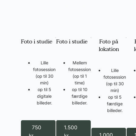
eksklusiv moms.
Foto i studie
Foto i studie
Foto på
lokation
Lille
Mellem
fotosession
fotosession
Lille
(op til 30
(op til 1
fotosession
min)
time)
(op til 30
op til 5
op til 10
min)
digitale
færdige
op til 5
billeder.
billeder.
færdige
billeder.
750
1.500
1.000
kr.
kr.