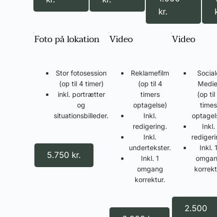
kr.
Foto på lokation
Video
Video
Stor fotosession
Reklamefilm
Social
(op til 4 timer)
(op til 4
Medie
inkl. portrætter
timers
(op til
og
optagelse)
times
situationsbilleder.
Inkl.
optagel
redigering.
Inkl.
Inkl.
redigeri
undertekster.
Inkl. 
5.750 kr.
Inkl. 1
omga
omgang
korrekt
korrektur.
2.500