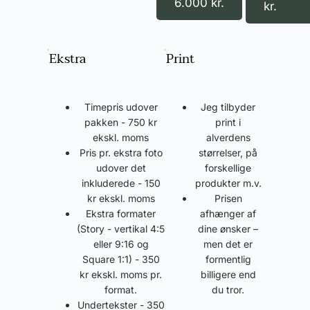
6.000 kr.
kr.
Ekstra
Print
Timepris udover
Jeg tilbyder
pakken - 750 kr
print i
ekskl. moms
alverdens
Pris pr. ekstra foto
størrelser, på
udover det
forskellige
inkluderede - 150
produkter m.v.
kr ekskl. moms
Prisen
Ekstra formater
afhænger af
(Story - vertikal 4:5
dine ønsker –
eller 9:16 og
men det er
Square 1:1) - 350
formentlig
kr ekskl. moms pr.
billigere end
format.
du tror.
Undertekster - 350